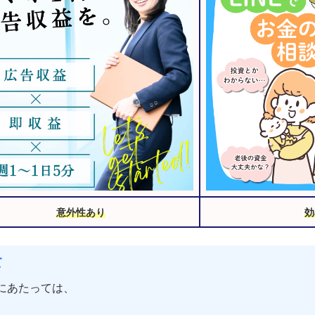
意外性あり
効
て
にあたっては、