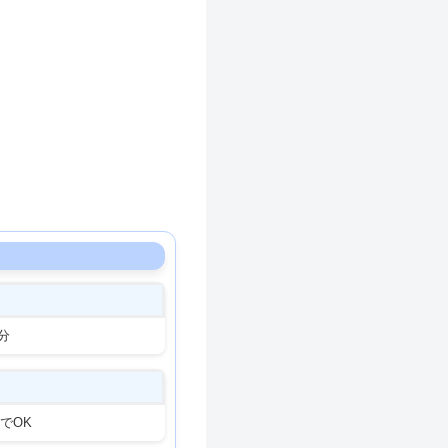
分
でOK