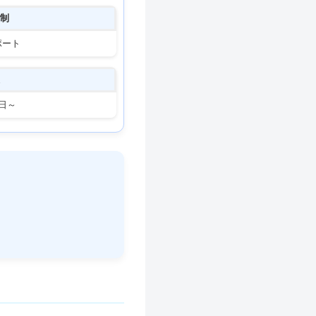
制
ポート
日～